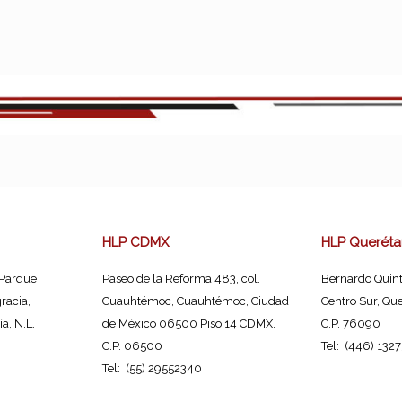
HLP CDMX
HLP Queréta
 Parque
Paseo de la Reforma 483, col.
Bernardo Quint
racia,
Cuauhtémoc, Cuauhtémoc, Ciudad
Centro Sur, Que
a, N.L.
de México 06500 Piso 14 CDMX.
C.P. 76090
C.P. 06500
Tel: (446) 132
Tel: (55) 29552340