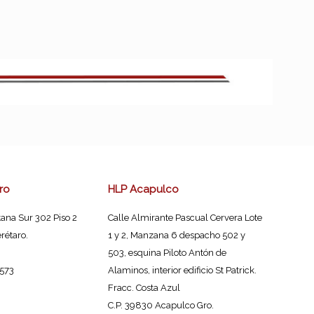
ro
HLP Acapulco
ana Sur 302 Piso 2
Calle Almirante Pascual Cervera Lote
rétaro.
1 y 2, Manzana 6 despacho 502 y
503, esquina Piloto Antón de
7573
Alaminos, interior edificio St Patrick.
Fracc. Costa Azul
C.P. 39830 Acapulco Gro.